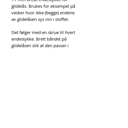
glidelås. Brukes for eksempel på
vesker hvor ikke (begge) endene
av glidelåsen sys inn i stoffet.
Det følger med en skrue til hvert
endestykke. Brett båndet på
glidelåsen slik at den passer i
endestykket og fest med skruen på
baksiden. Det er lurt å smelte
enden av båndet på glidelåsen før
du setter endestykket på, så
hindrer du at båndet rakner.
De regnbuefargede endestykkene
koster mer enn de andre fargene.
Prisen kommer opp når du velger
farge i menyen.