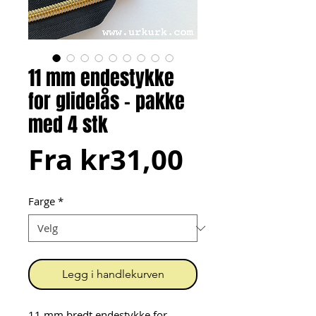
11 mm endestykke
for glidelås - pakke
med 4 stk
Salgspris
Fra
kr31,00
Farge
*
Legg i handlekurven
11 mm bredt endestykke for