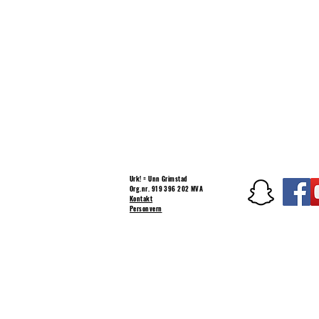
Urk! = Unn Grimstad
Org.nr. 919 396 202 MVA
Kontakt
Personvern