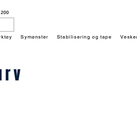
 1200
rktøy
Symønster
Stabilisering og tape
Veske
urv