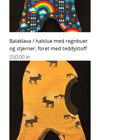
Balaklava / halslue med regnbuer
og stjerner, foret med teddystoff
Pris
250,00 kr