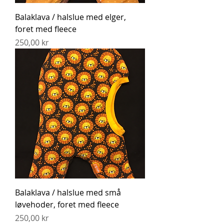
Balaklava / halslue med elger,
foret med fleece
Pris
250,00 kr
Balaklava / halslue med små
løvehoder, foret med fleece
Pris
250,00 kr