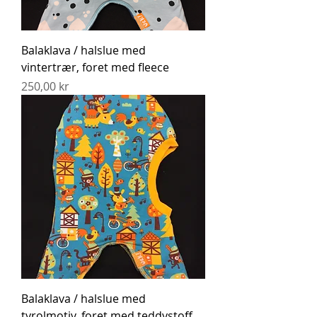
Balaklava / halslue med
vintertrær, foret med fleece
Pris
250,00 kr
Balaklava / halslue med
tyrolmotiv, foret med teddystoff