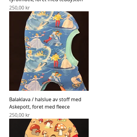
Pris
250,00 kr
Balaklava / halslue av stoff med
Askepott, foret med fleece
Pris
250,00 kr