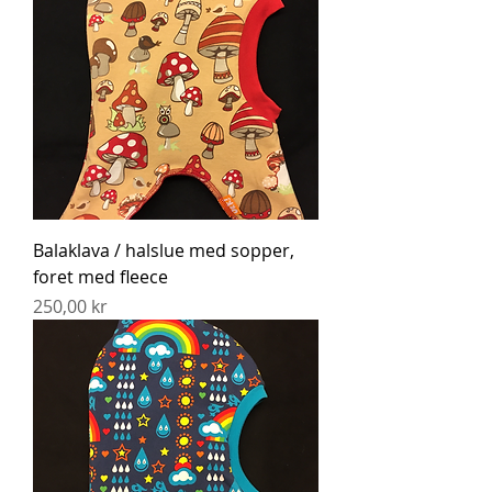
Balaklava / halslue med sopper,
foret med fleece
Pris
250,00 kr