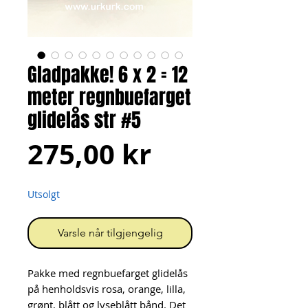
Gladpakke! 6 x 2 = 12
meter regnbuefarget
glidelås str #5
Pris
275,00 kr
Utsolgt
Varsle når tilgjengelig
Pakke med regnbuefarget glidelås
på henholdsvis rosa, orange, lilla,
grønt, blått og lyseblått bånd. Det