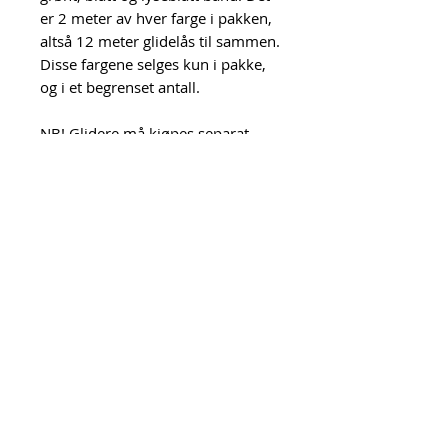
er 2 meter av hver farge i pakken,
altså 12 meter glidelås til sammen.
Disse fargene selges kun i pakke,
og i et begrenset antall.
NB! Glidere må kjøpes separat.
Denne glidelåsen er størrelse #5.
Alle glidere i nettbutikken som er
merket med #5 passer til denne
glidelåsen.
Her ser du hvordan du setter
glidere på glidelås i
metervare:
https://youtu.be/ZE3li
BLIBrw
Urk! = Unn Grimstad
Org.nr.
919 396 202
MVA
Kontakt